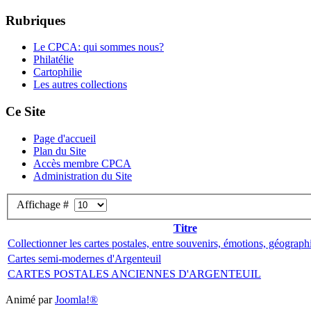
Rubriques
Le CPCA: qui sommes nous?
Philatélie
Cartophilie
Les autres collections
Ce Site
Page d'accueil
Plan du Site
Accès membre CPCA
Administration du Site
Affichage #
Titre
Collectionner les cartes postales, entre souvenirs, émotions, géographi
Cartes semi-modernes d'Argenteuil
CARTES POSTALES ANCIENNES D'ARGENTEUIL
Animé par
Joomla!®